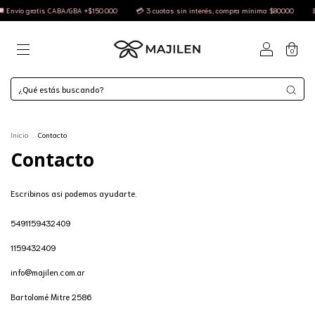
 Envío gratis CABA/GBA +$150.000
💳 3 cuotas sin interés, compra mínima $80000
💵
0
Inicio
.
Contacto
Contacto
Escribinos asi podemos ayudarte.
5491159432409
1159432409
info@majilen.com.ar
Bartolomé Mitre 2586