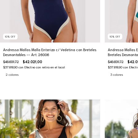
10
%
OFF
10
%
OFF
Andressa Mallas Malla Enteriza c/ Vedetina con Breteles
Andressa Mallas E
Desmontables -- Art. 26006
Breteles Desmonta
$46.691,72
$42.021,00
$46.691,72
$42.0
$37.818,90
con
Efectivo con retiro en el local
$37.818,90
con
Efecti
2 colores
3 colores