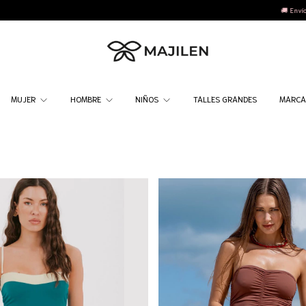
🚚 Envío gratis CABA/GBA +$150.000
💳 3 cuotas sin int
MUJER
HOMBRE
NIÑOS
TALLES GRANDES
MARC