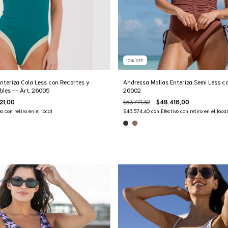
10
%
OFF
nteriza Cola Less con Recortes y
Andressa Mallas Enteriza Semi Less co
bles -- Art. 26005
26002
21,00
$53.771,39
$48.416,00
vo con retiro en el local
$43.574,40
con
Efectivo con retiro en el local