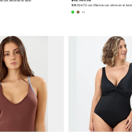
vo con retiro en el local
$56.324,72
con
Efectivo con retiro en el loca
+1