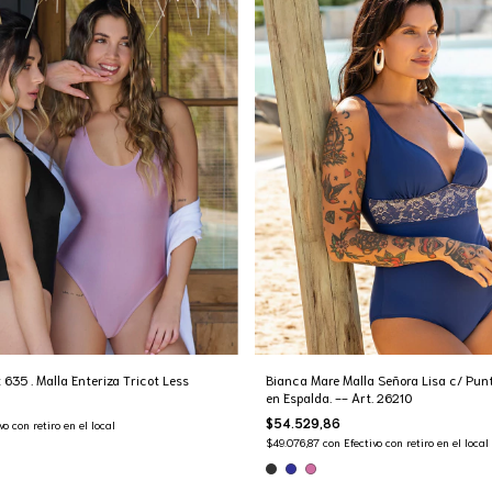
635 . Malla Enteriza Tricot Less
Bianca Mare Malla Señora Lisa c/ Punt
en Espalda. -- Art. 26210
$54.529,86
vo con retiro en el local
$49.076,87
con
Efectivo con retiro en el local