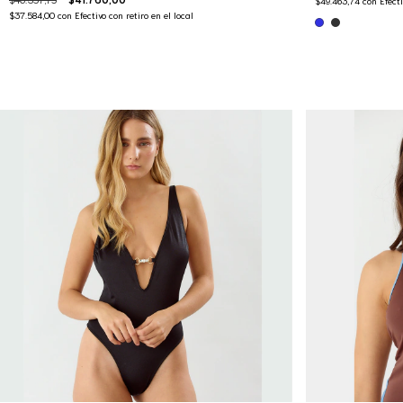
$49.463,74
con
Efecti
$37.584,00
con
Efectivo con retiro en el local