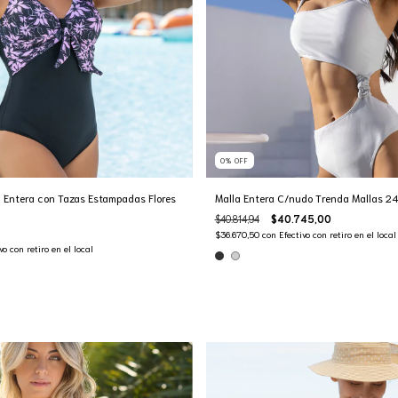
0
%
OFF
 Entera con Tazas Estampadas Flores
Malla Entera C/nudo Trenda Mallas 2
$40.814,94
$40.745,00
$36.670,50
con
Efectivo con retiro en el local
vo con retiro en el local