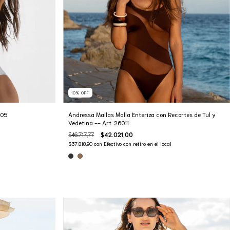
10
%
OFF
405
Andressa Mallas Malla Enteriza con Recortes de Tul y
Vedetina -- Art. 26011
$46.717,77
$42.021,00
$37.818,90
con
Efectivo con retiro en el local