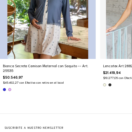
Bianca Secreta Camison Maternal con Saquito -- Art.
Lencatex Art 2682
25535
$21.418,94
$50.546,97
$19.277,05
con
Efecti
$45.492,27
con
Efectivo con retiro en el local
SUSCRIBITE A NUESTRO NEWSLETTER