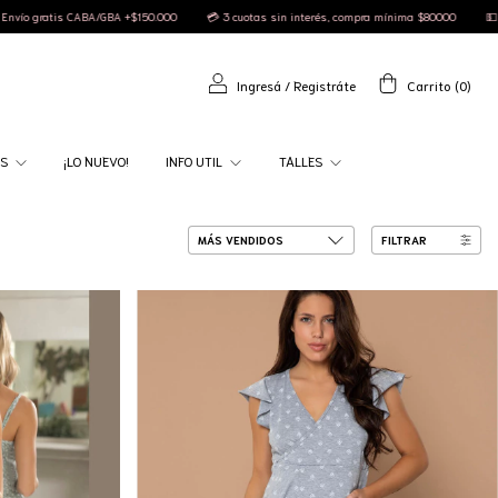
is CABA/GBA +$150.000
💳 3 cuotas sin interés, compra mínima $80000
💵 10% OFF efe
Ingresá
/
Registráte
Carrito
(
0
)
AS
¡LO NUEVO!
INFO UTIL
TALLES
FILTRAR