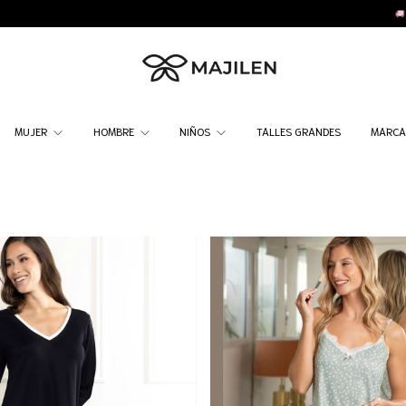
🚚 Envío grat
MUJER
HOMBRE
NIÑOS
TALLES GRANDES
MARC