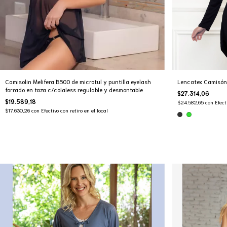
Camisolin Melifera B500 de microtul y puntilla eyelash
Lencatex Camisón 
forrado en taza c/colaless regulable y desmontable
$27.314,06
$19.589,18
$24.582,65
con
Efect
$17.630,26
con
Efectivo con retiro en el local