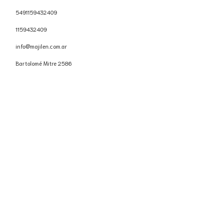
5491159432409
1159432409
info@majilen.com.ar
Bartolomé Mitre 2586